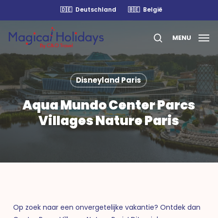
Skip
🇩🇪
Deutschland
🇧🇪
België
to
main
MENU
content
search
Disneyland Paris
Aqua Mundo Center Parcs
Villages Nature Paris
Op zoek naar een onvergetelijke vakantie? Ontdek dan