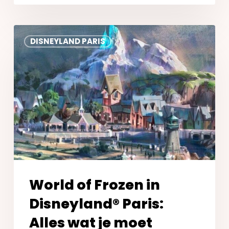
World
DISNEYLAND PARIS
of
Frozen
in
Disneyland®
Paris:
Alles
wat
je
moet
weten
World of Frozen in
Disneyland® Paris:
Alles wat je moet