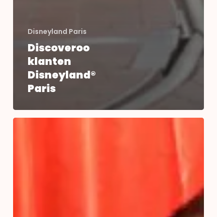
Disneyland Paris
Discoveroo
klanten
Disneyland®
Paris
Ontdek
Disneyland®
Paris
met
DiscoverTheMagic.nl