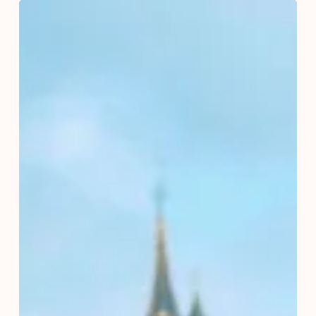
Discoveroo
klanten
Disneyland®
Paris