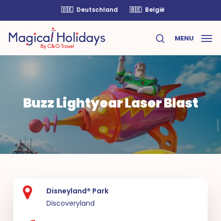
Skip
🇩🇪
Deutschland
🇧🇪
België
to
main
MENU
content
search
Buzz Lightyear Laser Blast
Disneyland® Park
Discoveryland