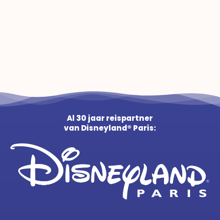
Al 30 jaar reispartner
van Disneyland® Paris: