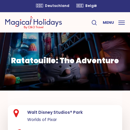
Skip
🇩🇪
Deutschland
🇧🇪
België
to
main
MENU
content
search
Ratatouille: The Adventure
Walt Disney Studios® Park
Worlds of Pixar