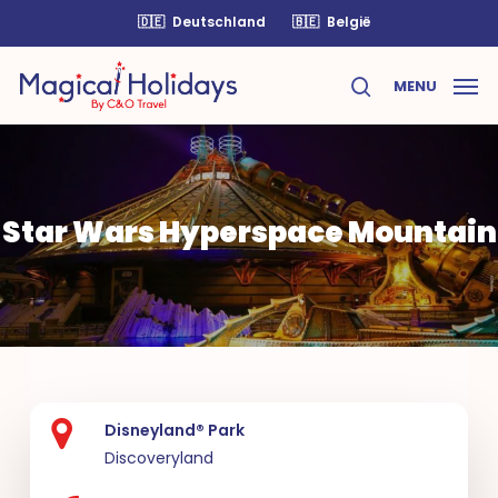
Skip
🇩🇪
Deutschland
🇧🇪
België
to
main
MENU
content
search
Star Wars Hyperspace Mountain
Disneyland® Park
Discoveryland