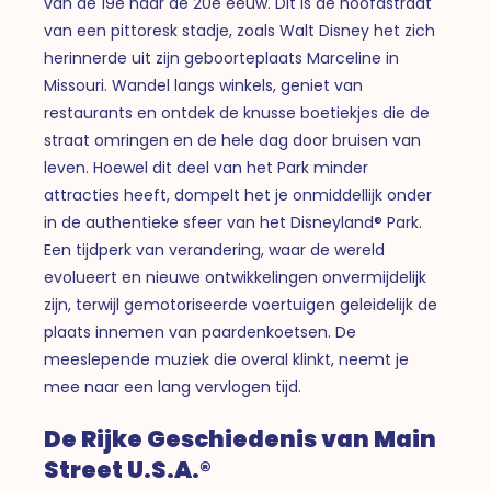
van de 19e naar de 20e eeuw. Dit is de hoofdstraat
van een pittoresk stadje, zoals Walt Disney het zich
herinnerde uit zijn geboorteplaats Marceline in
Missouri. Wandel langs winkels, geniet van
restaurants en ontdek de knusse boetiekjes die de
straat omringen en de hele dag door bruisen van
leven. Hoewel dit deel van het Park minder
attracties heeft, dompelt het je onmiddellijk onder
in de authentieke sfeer van het Disneyland® Park.
Een tijdperk van verandering, waar de wereld
evolueert en nieuwe ontwikkelingen onvermijdelijk
zijn, terwijl gemotoriseerde voertuigen geleidelijk de
plaats innemen van paardenkoetsen. De
meeslepende muziek die overal klinkt, neemt je
mee naar een lang vervlogen tijd.
De Rijke Geschiedenis van Main
Street U.S.A.®