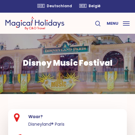
Skip
🇩🇪
Deutschland
🇧🇪
België
to
main
MENU
content
search
Disney Music Festival
Waar?
Disneyland® Paris