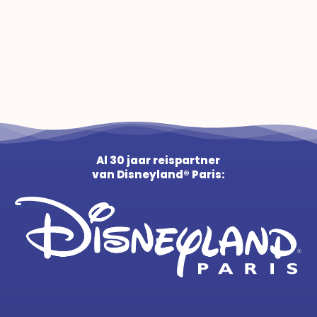
Al 30 jaar reispartner
van Disneyland® Paris: