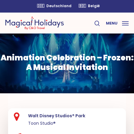
Skip
🇩🇪
Deutschland
🇧🇪
België
to
main
MENU
content
search
Animation Celebration – Frozen:
A Musical Invitation
Walt Disney Studios® Park
Toon Studio®