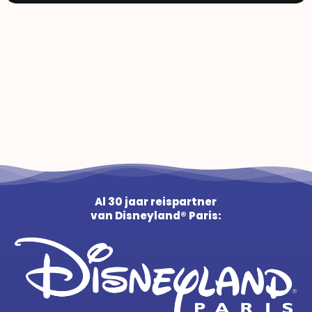
Al 30 jaar reispartner
van Disneyland® Paris: