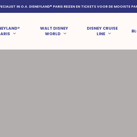
PECIALIST IN O.A. DISNEYLAND® PARIS REIZEN EN TICKETS VOOR DE MOOISTE PA
NEYLAND®
WALT DISNEY
DISNEY CRUISE
B
PARIS
WORLD
LINE