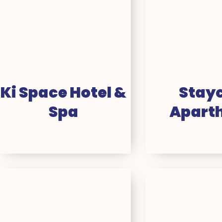
Ki Space Hotel &
Stayc
Spa
Aparth
Hotel
B&
l’Elysée
Ho
Val
bij
d’Europe
Di