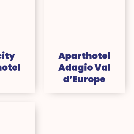
ity
Aparthotel
otel
Adagio Val
d’Europe
B
tel
sneyland®