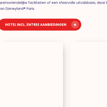
ezinsvriendelijke faciliteiten of een sfeervolle uitvalsbasis, de
an Disneyland® Paris.
HOTEL INCL. ENTREE AANBIEDINGEN
Ki
St
Space
Ap
Hotel
&
Spa