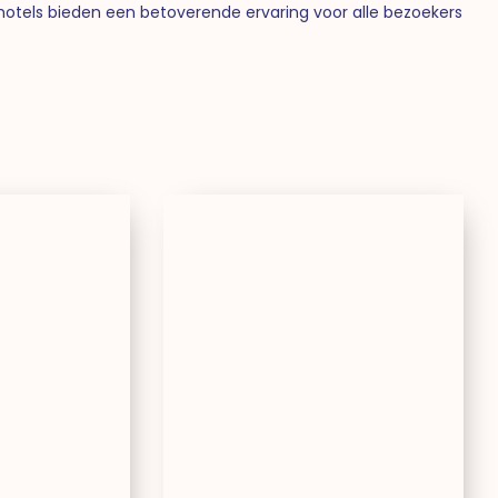
ze hotels bieden een betoverende ervaring voor alle bezoekers
aycity
Aparthotel
arthotel
Adagio
Val
d’Europe