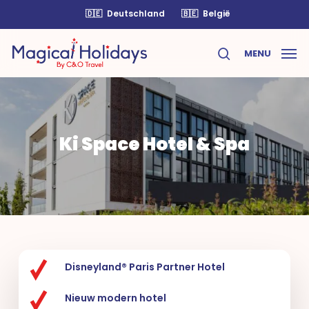
Skip
🇩🇪
Deutschland
🇧🇪
België
to
main
MENU
content
search
Ki Space Hotel & Spa
Disneyland® Paris Partner Hotel
Nieuw modern hotel