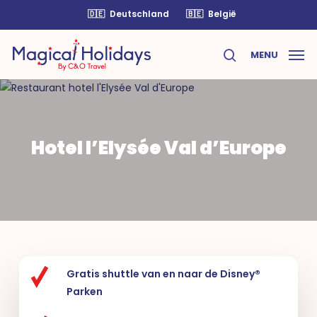
Skip
🇩🇪
Deutschland
🇧🇪
België
to
main
MENU
content
search
Hotel l’Elysée Val d’Europe
Gratis shuttle van en naar de Disney®
Parken