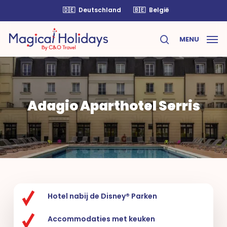
Skip
🇩🇪
Deutschland
🇧🇪
België
to
main
MENU
content
search
Adagio Aparthotel Serris
Hotel nabij de Disney® Parken
Accommodaties met keuken