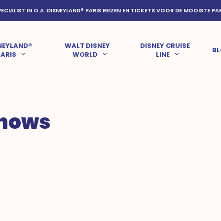
PECIALIST IN O.A. DISNEYLAND® PARIS REIZEN EN TICKETS VOOR DE MOOISTE PA
NEYLAND®
WALT DISNEY
DISNEY CRUISE
B
PARIS
WORLD
LINE
shows