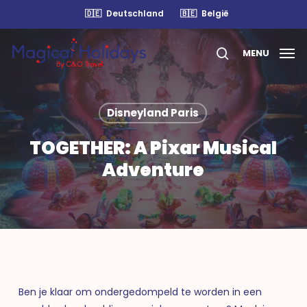
Skip
🇩🇪
Deutschland
🇧🇪
België
to
main
MENU
content
search
Disneyland Paris
TOGETHER: A Pixar Musical
Adventure
Ben je klaar om ondergedompeld te worden in een