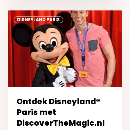
Ontdek
DISNEYLAND PARIS
Disneyland®
Paris
met
DiscoverTheMagic.nl
Ontdek Disneyland®
Paris met
DiscoverTheMagic.nl