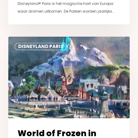
Disneyland® Paris is het magische hart van Europa
waar dromen uitkomen. De Parken worden jaarlijks…
World
DISNEYLAND PARIS
of
Frozen
in
Disneyland®
Paris:
Alles
wat
je
moet
weten
World of Frozen in