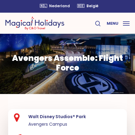
Skip
🇳🇱
Nederland
🇧🇪
België
to
main
MENU
content
search
Avengers Assemble: Flight
Force
Walt Disney Studios® Park
Avengers Campus