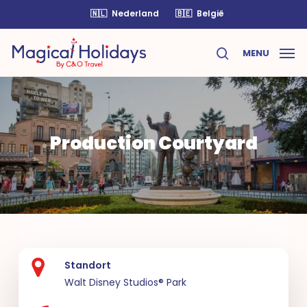
Skip
🇳🇱
Nederland
🇧🇪
België
to
main
MENU
content
search
Production Courtyard
Standort
Walt Disney Studios® Park