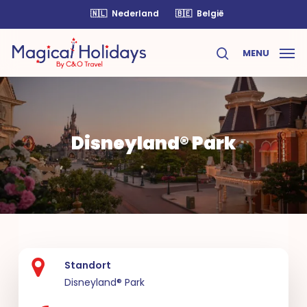
Skip
🇳🇱
Nederland
🇧🇪
België
to
main
MENU
content
search
Disneyland® Park
Standort
Disneyland® Park