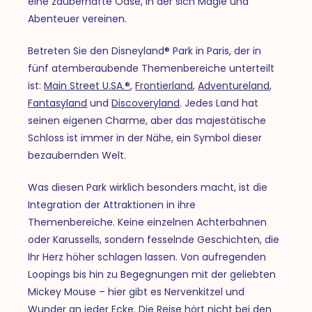
eine zauberhafte Oase, in der sich Magie und
Abenteuer vereinen.
Betreten Sie den Disneyland® Park in Paris, der in
fünf atemberaubende Themenbereiche unterteilt
ist:
Main Street U.SA.®
,
Frontierland
,
Adventureland
,
Fantasyland
und
Discoveryland
. Jedes Land hat
seinen eigenen Charme, aber das majestätische
Schloss ist immer in der Nähe, ein Symbol dieser
bezaubernden Welt.
Was diesen Park wirklich besonders macht, ist die
Integration der Attraktionen in ihre
Themenbereiche. Keine einzelnen Achterbahnen
oder Karussells, sondern fesselnde Geschichten, die
Ihr Herz höher schlagen lassen. Von aufregenden
Loopings bis hin zu Begegnungen mit der geliebten
Mickey Mouse – hier gibt es Nervenkitzel und
Wunder an jeder Ecke. Die Reise hört nicht bei den