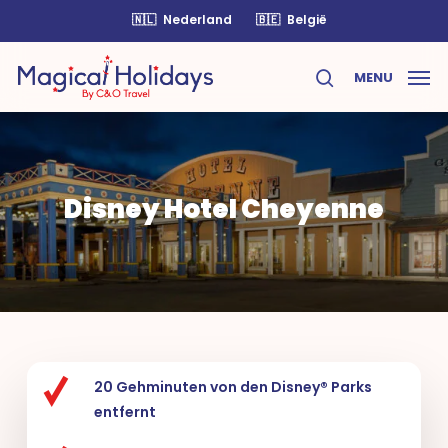
Skip
🇳🇱
Nederland
🇧🇪
België
to
main
MENU
content
search
Disney Hotel Cheyenne
20 Gehminuten von den Disney® Parks
entfernt