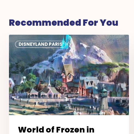
Recommended For You
World
DISNEYLAND PARIS
of
Frozen
in
Disneyland®
Paris
World of Frozen in