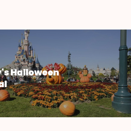
's Halloween
al