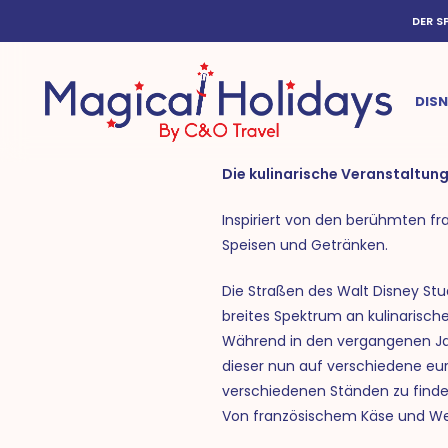
Skip
DER S
to
main
content
DISN
Die kulinarische Veranstaltun
Inspiriert von den berühmten fr
Speisen und Getränken.
Die Straßen des Walt Disney Stu
breites Spektrum an kulinarisch
Während in den vergangenen Jah
dieser nun auf verschiedene eur
verschiedenen Ständen zu find
Von französischem Käse und Wein