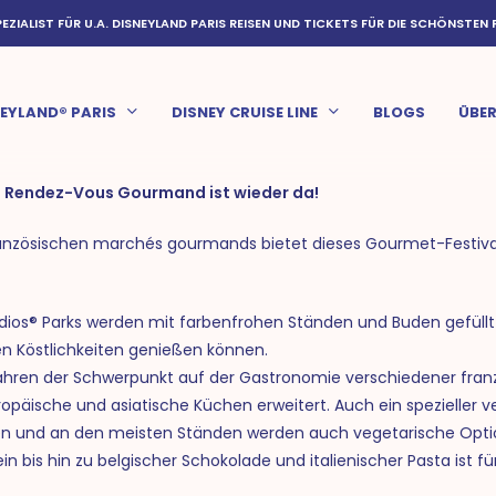
PEZIALIST FÜR U.A. DISNEYLAND PARIS REISEN UND TICKETS FÜR DIE SCHÖNSTEN 
EYLAND® PARIS
DISNEY CRUISE LINE
BLOGS
ÜBER
g Rendez-Vous Gourmand ist wieder da!
anzösischen marchés gourmands bietet dieses Gourmet-Festival 
dios® Parks werden mit farbenfrohen Ständen und Buden gefüllt 
en Köstlichkeiten genießen können.
ren der Schwerpunkt auf der Gastronomie verschiedener franz
opäische und asiatische Küchen erweitert. Auch ein spezieller v
en und an den meisten Ständen werden auch vegetarische Opt
 bis hin zu belgischer Schokolade und italienischer Pasta ist fü