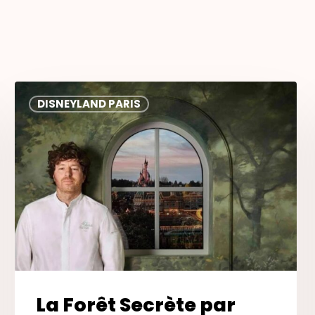
La
DISNEYLAND PARIS
Forêt
Secrète
par
Jean
Imbert
La Forêt Secrète par