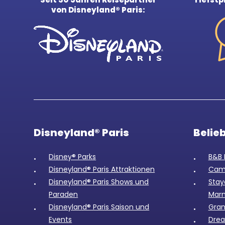
von Disneyland® Paris:
Disneyland® Paris
Belie
Disney® Parks
B&B 
Disneyland® Paris Attraktionen
Camp
Disneyland® Paris Shows und
Stay
Paraden
Marn
Disneyland® Paris Saison und
Gran
Events
Drea