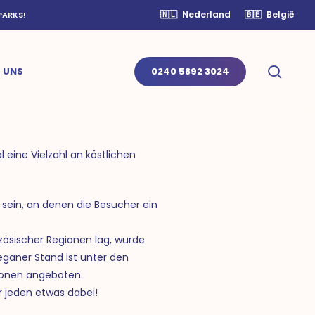
🇳🇱
Nederland
🇧🇪
België
PARKS!
sear
 UNS
0240 5892 3024
eine Vielzahl an köstlichen
sein, an denen die Besucher ein
ösischer Regionen lag, wurde
eganer Stand ist unter den
ionen angeboten.
r jeden etwas dabei!